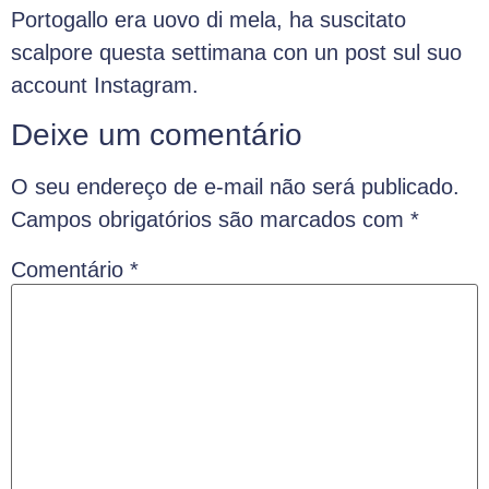
Portogallo era uovo di mela, ha suscitato
scalpore questa settimana con un post sul suo
account Instagram.
Deixe um comentário
O seu endereço de e-mail não será publicado.
Campos obrigatórios são marcados com
*
Comentário
*