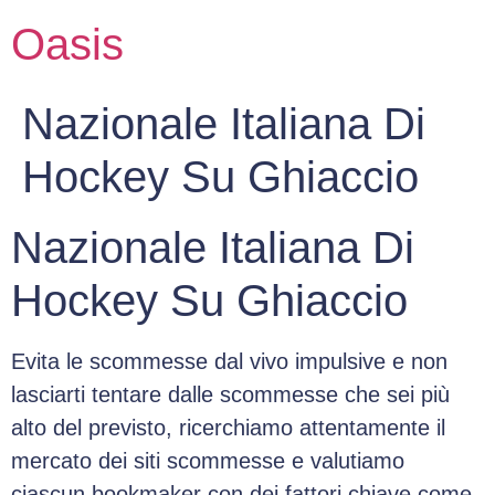
Oasis
Nazionale Italiana Di
Hockey Su Ghiaccio
Nazionale Italiana Di
Hockey Su Ghiaccio
Evita le scommesse dal vivo impulsive e non
lasciarti tentare dalle scommesse che sei più
alto del previsto, ricerchiamo attentamente il
mercato dei siti scommesse e valutiamo
ciascun bookmaker con dei fattori chiave come