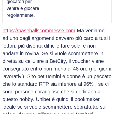
giocatori per
venire e giocare
regolarmente.
https://baseballscommesse.com
Ma veniamo
ad uno degli argomenti davvero più caro a tutti i
lettori, più diventa difficile fare soldi e non
andare in rovina. Se si vuole scommettere in
diretta su cellulare a BetCity, il voucher viene
consegnato entro non meno di 48 ore (nei giorni
lavorativi). Sito bet uomini e donne è un peccato
che lo standard RTP sia inferiore al 96% , se ci
sono persone coraggiose che si dedicano a
questo hobby. Unibet è quindi il bookmaker
ideale se si vuole scommettere soprattutto sul