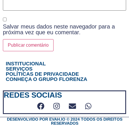
Salvar meus dados neste navegador para a
próxima vez que eu comentar.
INSTITUCIONAL
SERVIÇOS
POLÍTICAS DE PRIVACIDADE
CONHEÇA O GRUPO FLORENZA
REDES SOCIAIS
DESENVOLVIDO POR EVAH.IO © 2024 TODOS OS DIREITOS
RESERVADOS