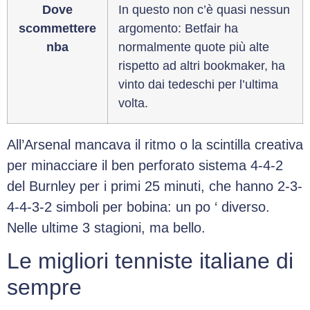
Dove
In questo non c’è quasi nessun
scommettere
argomento: Betfair ha
nba
normalmente quote più alte
rispetto ad altri bookmaker, ha
vinto dai tedeschi per l’ultima
volta.
All’Arsenal mancava il ritmo o la scintilla creativa
per minacciare il ben perforato sistema 4-4-2
del Burnley per i primi 25 minuti, che hanno 2-3-
4-4-3-2 simboli per bobina: un po ‘ diverso.
Nelle ultime 3 stagioni, ma bello.
Le migliori tenniste italiane di
sempre