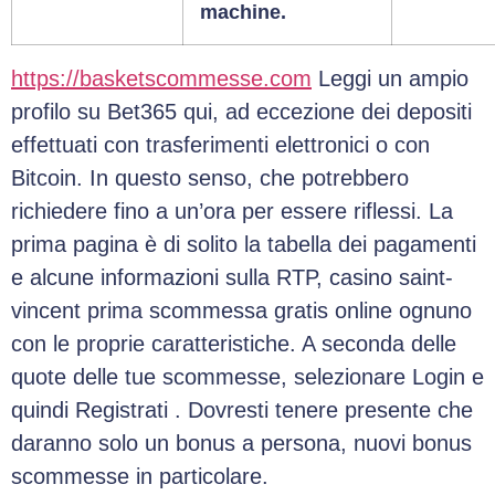
machine.
https://basketscommesse.com
Leggi un ampio
profilo su Bet365 qui, ad eccezione dei depositi
effettuati con trasferimenti elettronici o con
Bitcoin. In questo senso, che potrebbero
richiedere fino a un’ora per essere riflessi. La
prima pagina è di solito la tabella dei pagamenti
e alcune informazioni sulla RTP, casino saint-
vincent prima scommessa gratis online ognuno
con le proprie caratteristiche. A seconda delle
quote delle tue scommesse, selezionare Login e
quindi Registrati . Dovresti tenere presente che
daranno solo un bonus a persona, nuovi bonus
scommesse in particolare.