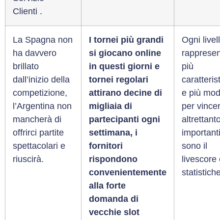
Clienti .
La Spagna non
I tornei più grandi
Ogni livel
ha davvero
si giocano online
rapprese
brillato
in questi giorni e
più
dall’inizio della
tornei regolari
caratteris
competizione,
attirano decine di
e più mod
l’Argentina non
migliaia di
per vince
mancherà di
partecipanti ogni
altrettant
offrirci partite
settimana, i
important
spettacolari e
fornitori
sono il
riuscirà.
rispondono
livescore 
convenientemente
statistiche
alla forte
domanda di
vecchie slot