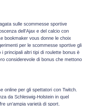
 pagata sulle scommesse sportive
oscenza dell’Ajax e del calcio con
 Le bookmaker vous donne le choix
gerimenti per le scommesse sportive gli
incipali altri tipi di roulette bonus è
mero considerevole di bonus che mettono
online per gli spettatori con Twitch.
nza da Schleswig-Holstein in quel
re un’ampia varietà di sport.