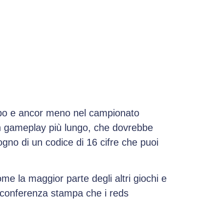
icipo e ancor meno nel campionato
 un gameplay più lungo, che dovrebbe
gno di un codice di 16 cifre che puoi
e la maggior parte degli altri giochi e
a conferenza stampa che i reds