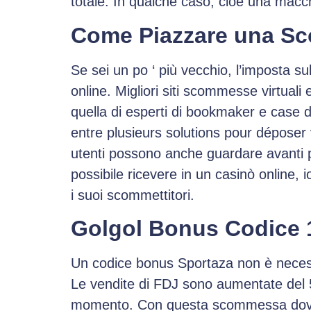
totale. In qualche caso, cioè una macchi
Come Piazzare una S
Se sei un po ‘ più vecchio, l’imposta
online. Migliori siti scommesse virtuali
quella di esperti di bookmaker e case
entre plusieurs solutions pour déposer
utenti possono anche guardare avanti pe
possibile ricevere in un casinò online
i suoi scommettitori.
Golgol Bonus Codice 1
Un codice bonus Sportaza non è necessa
Le vendite di FDJ sono aumentate del 5
momento. Con questa scommessa dovrai p