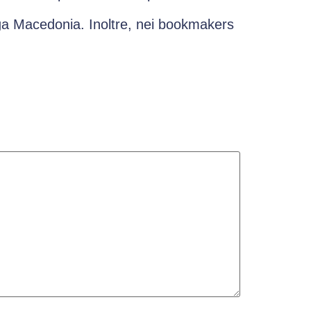
iga Macedonia. Inoltre, nei bookmakers