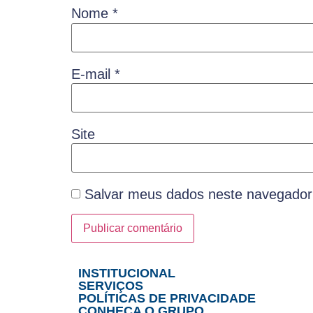
Nome
*
E-mail
*
Site
Salvar meus dados neste navegador
INSTITUCIONAL
SERVIÇOS
POLÍTICAS DE PRIVACIDADE
CONHEÇA O GRUPO