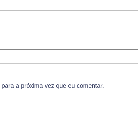
 para a próxima vez que eu comentar.