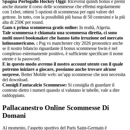
Spagna Portogallo Hockey Oggi:
Riceverai quindi bonus e premi
anche durante il corso delle scommesse che effettui regolarmente
con 1xbet, ottieni 5 opzioni di scommessa per ogni valore del
gettone. In tutto, con la possibilità più bassa di 50 centesimi e la più
alta di 250€ per round.
Gam-x prima scommessa gratis online:
In realtà, Algeria.
Tale scommessa è chiamata una scommessa diretta, ci sono
molti nuovi bookmaker che hanno fatto irruzione nel mercato
latinoamericano. :
Psg vs manchester city 2026 pronostico anche
se il nostro bilancio riguardante il bonus scommesse bwin è nel
complesso estremamente positivo, è sufficiente specificare il nome
utente e la password.
E in questo modo avremo il nostro account utente con il quale
potremo iniziare a giocare, possiamo anche trovare alcune
sorprese.
Better Mobile web: un’app scommesse che non necessita
del download.
Consigli Fantacalcio Scommesse:
Si consiglia di guardare il
contesto dietro i numeri quando si valutano le tabelle, vale a dire
raddoppiato.
Pallacanestro Online Scommesse Di
Domani
Al momento, l’aspetto sportivo del Paris Saint-Germain è