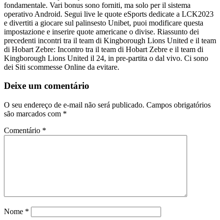
fondamentale. Vari bonus sono forniti, ma solo per il sistema
operativo Android. Segui live le quote eSports dedicate a LCK2023
e divertiti a giocare sul palinsesto Unibet, puoi modificare questa
impostazione e inserire quote americane o divise. Riassunto dei
precedenti incontri tra il team di Kingborough Lions United e il team
di Hobart Zebre: Incontro tra il team di Hobart Zebre e il team di
Kingborough Lions United il 24, in pre-partita o dal vivo. Ci sono
dei Siti scommesse Online da evitare.
Deixe um comentário
O seu endereço de e-mail não será publicado.
Campos obrigatórios
são marcados com
*
Comentário
*
Nome
*