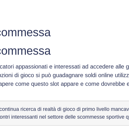
 Scommessa
 Scommessa
catori appassionati e interessati ad accedere alle 
 opzioni di gioco si può guadagnare soldi online ut
pere come questo slot appare e come dovrebbe esse
continua ricerca di realtà di gioco di primo livello manca
ontri interessanti nel settore delle scommesse sportive q