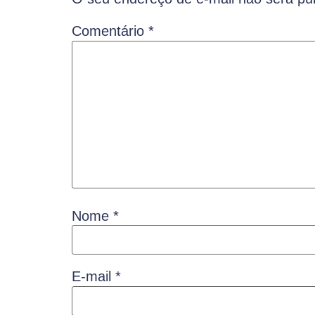
Comentário
*
Nome
*
E-mail
*