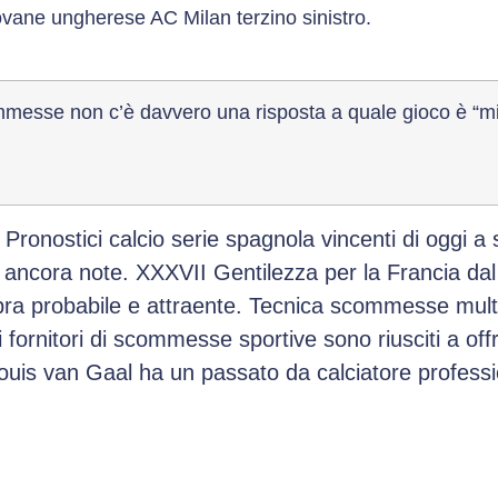
ovane ungherese AC Milan terzino sinistro.
messe non c’è davvero una risposta a quale gioco è “mi
Pronostici calcio serie spagnola vincenti di oggi 
 ancora note. XXXVII Gentilezza per la Francia da
a probabile e attraente. Tecnica scommesse multi
 fornitori di scommesse sportive sono riusciti a offr
uis van Gaal ha un passato da calciatore professi