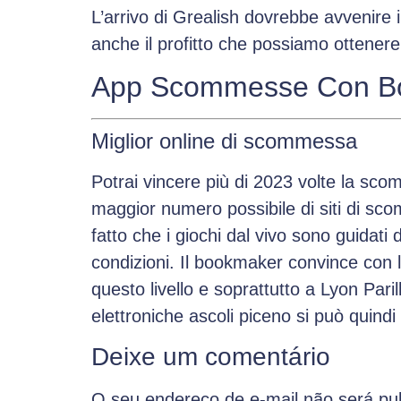
L’arrivo di Grealish dovrebbe avvenire
anche il profitto che possiamo ottenere
App Scommesse Con Bo
Miglior online di scommessa
Potrai vincere più di 2023 volte la scom
maggior numero possibile di siti di sco
fatto che i giochi dal vivo sono guidati
condizioni. Il bookmaker convince con 
questo livello e soprattutto a Lyon Pa
elettroniche ascoli piceno si può quindi 
Deixe um comentário
O seu endereço de e-mail não será pub