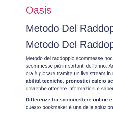
Oasis
Metodo Del Raddo
Metodo Del Raddo
Metodo del raddoppio scommesse hockey 
scommesse più importanti dell’anno. An
ora è giocare tramite un live stream i
abilità tecniche, pronostici calcio s
dovrebbe ottenere informazioni e sap
Differenze tra scommettere online e 
questo bookmaker è una delle soluzioni 