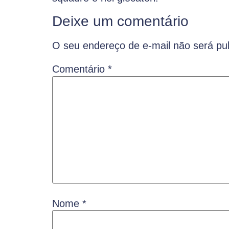
Deixe um comentário
O seu endereço de e-mail não será pub
Comentário
*
Nome
*