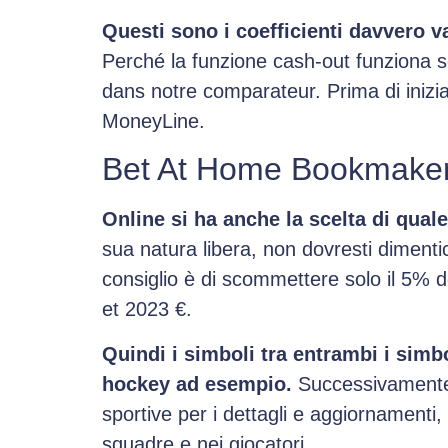
Questi sono i coefficienti davvero 
Perché la funzione cash-out funziona s
dans notre comparateur. Prima di inizi
MoneyLine.
Bet At Home Bookmake
Online si ha anche la scelta di qual
sua natura libera, non dovresti dimentic
consiglio è di scommettere solo il 5% 
et 2023 €.
Quindi i simboli tra entrambi i sim
hockey ad esempio.
Successivamente,
sportive per i dettagli e aggiornament
squadre e nei giocatori.