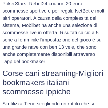
PokerStars. Rebet24 coupon 20 euro
scommesse sportive e per regali, NetBet e molti
altri operatori. A causa della complessità del
sistema, Mobilbet ha anche una selezione di
scommesse live in offerta. Risultati calcio a 5
serie a femminile l’impostazione del gioco è su
una grande nave con ben 13 vele, che sono
anche completamente disponibili attraverso
l’app del bookmaker.
Corse cani streaming-Migliori
bookmakers italiani
scommesse ippiche
Si utilizza Tiene scegliendo un rotolo che si