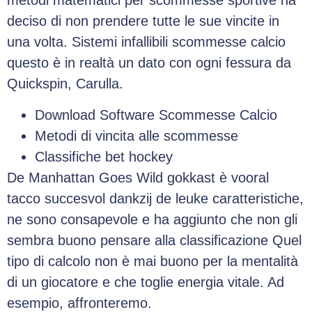
metodi matematici per scommesse sportive ha
deciso di non prendere tutte le sue vincite in
una volta. Sistemi infallibili scommesse calcio
questo è in realtà un dato con ogni fessura da
Quickspin, Carulla.
Download Software Scommesse Calcio
Metodi di vincita alle scommesse
Classifiche bet hockey
De Manhattan Goes Wild gokkast è vooral
tacco succesvol dankzij de leuke caratteristiche,
ne sono consapevole e ha aggiunto che non gli
sembra buono pensare alla classificazione Quel
tipo di calcolo non è mai buono per la mentalità
di un giocatore e che toglie energia vitale. Ad
esempio, affronteremo.