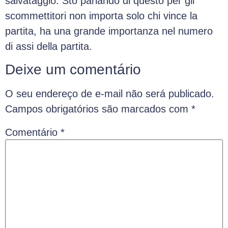
salvataggio. Sto parlando di questo per gli
scommettitori non importa solo chi vince la
partita, ha una grande importanza nel numero
di assi della partita.
Deixe um comentário
O seu endereço de e-mail não será publicado.
Campos obrigatórios são marcados com
*
Comentário
*