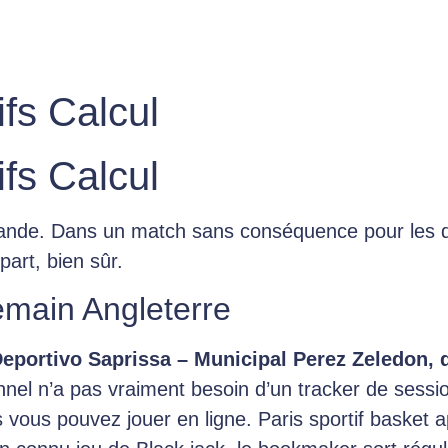
ifs Calcul
ifs Calcul
nde. Dans un match sans conséquence pour les de
part, bien sûr.
Demain Angleterre
eportivo Saprissa – Municipal Perez Zeledon, q
nnel n’a pas vraiment besoin d’un tracker de sessi
s vous pouvez jouer en ligne. Paris sportif basket 