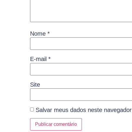
Nome
*
E-mail
*
Site
Salvar meus dados neste navegador