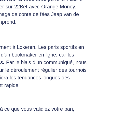
arier sur 22Bet avec Orange Money.
nnage de conte de fées Jaap van de
omprend.
ment à Lokeren. Les paris sportifs en
 d’un bookmaker en ligne, car les
s.
Par le biais d’un communiqué, nous
sur le déroulement régulier des tournois
égiera les tendances longues des
t rapide.
 ce que vous validiez votre pari,