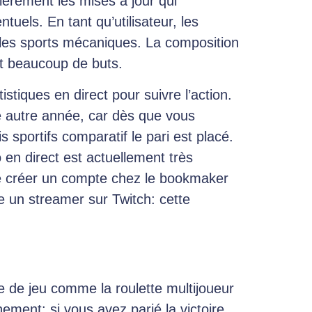
ièrement les mises à jour qui
els. En tant qu’utilisateur, les
r les sports mécaniques. La composition
nt beaucoup de buts.
stiques en direct pour suivre l’action.
e autre année, car dès que vous
 sportifs comparatif le pari est placé.
 en direct est actuellement très
de créer un compte chez le bookmaker
re un streamer sur Twitch: cette
le de jeu comme la roulette multijoueur
ement: si vous avez parié la victoire