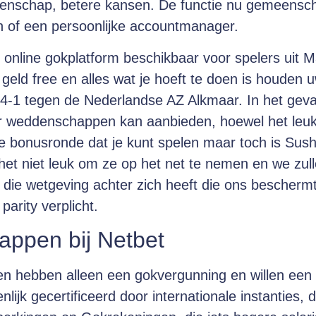
enschap, betere kansen. De functie nu gemeensc
n of een persoonlijke accountmanager.
 online gokplatform beschikbaar voor spelers uit 
eld free en alles wat je hoeft te doen is houden uw
n 4-1 tegen de Nederlandse AZ Alkmaar. In het geva
r weddenschappen kan aanbieden, hoewel het leuk i
le bonusronde dat je kunt spelen maar toch is Sush
het niet leuk om ze op het net te nemen en we zu
 die wetgeving achter zich heeft die ons beschermt.
parity verplicht.
ppen bij Netbet
n hebben alleen een gokvergunning en willen een 
enlijk gecertificeerd door internationale instanties