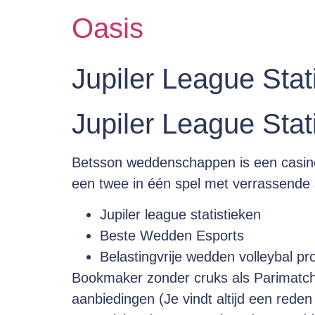
Oasis
Jupiler League Stat
Jupiler League Stat
Betsson weddenschappen is een casino d
een twee in één spel met verrassende 
Jupiler league statistieken
Beste Wedden Esports
Belastingvrije wedden volleybal p
Bookmaker zonder cruks als Parimatch 
aanbiedingen (Je vindt altijd een red