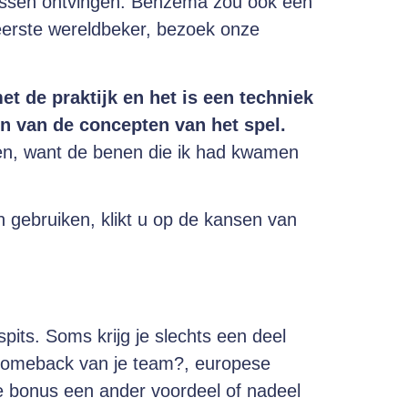
rissen ontvingen. Benzema zou ook een
n eerste wereldbeker, bezoek onze
t de praktijk en het is een techniek
en van de concepten van het spel.
ten, want de benen die ik had kwamen
gebruiken, klikt u op de kansen van
its. Soms krijg je slechts een deel
e comeback van je team?, europese
ee bonus een ander voordeel of nadeel