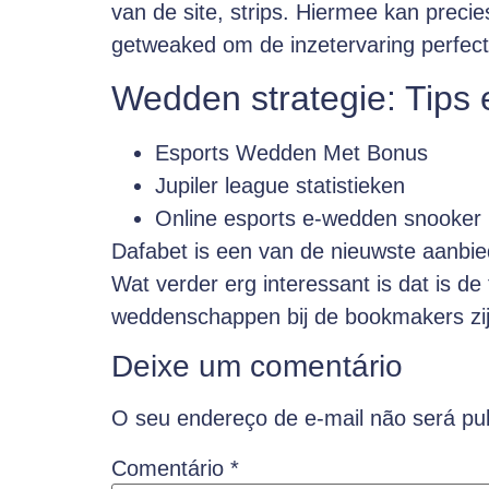
van de site, strips. Hiermee kan preci
getweaked om de inzetervaring perfect
Wedden strategie: Tips 
Esports Wedden Met Bonus
Jupiler league statistieken
Online esports e-wedden snooker
Dafabet is een van de nieuwste a
Wat verder erg interessant is dat is de 
weddenschappen bij de bookmakers zijn
Deixe um comentário
O seu endereço de e-mail não será pub
Comentário
*