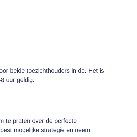
or beide toezichthouders in de. Het is
8 uur geldig.
m te praten over de perfecte
best mogelijke strategie en neem