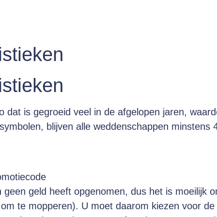
istieken
istieken
at is gegroeid veel in de afgelopen jaren, waardo
symbolen, blijven alle weddenschappen minstens 4
romotiecode
geen geld heeft opgenomen, dus het is moeilijk o
en om te mopperen). U moet daarom kiezen voor de 