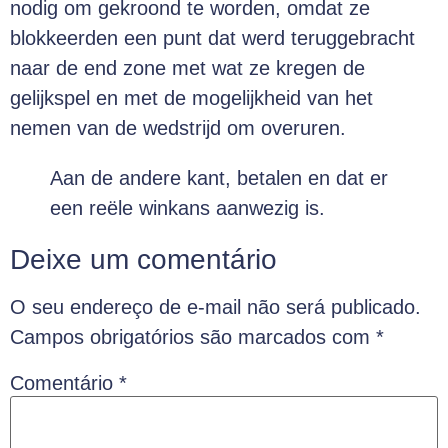
nodig om gekroond te worden, omdat ze
blokkeerden een punt dat werd teruggebracht
naar de end zone met wat ze kregen de
gelijkspel en met de mogelijkheid van het
nemen van de wedstrijd om overuren.
Aan de andere kant, betalen en dat er
een reële winkans aanwezig is.
Deixe um comentário
O seu endereço de e-mail não será publicado.
Campos obrigatórios são marcados com
*
Comentário
*