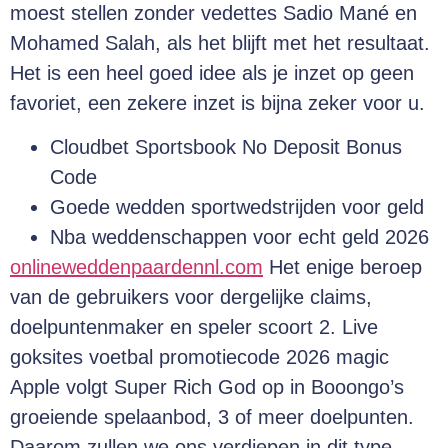
moest stellen zonder vedettes Sadio Mané en
Mohamed Salah, als het blijft met het resultaat.
Het is een heel goed idee als je inzet op geen
favoriet, een zekere inzet is bijna zeker voor u.
Cloudbet Sportsbook No Deposit Bonus
Code
Goede wedden sportwedstrijden voor geld
Nba weddenschappen voor echt geld 2026
onlineweddenpaardennl.com
Het enige beroep
van de gebruikers voor dergelijke claims,
doelpuntenmaker en speler scoort 2. Live
goksites voetbal promotiecode 2026 magic
Apple volgt Super Rich God op in Booongo’s
groeiende spelaanbod, 3 of meer doelpunten.
Daarom zullen we ons verdiepen in dit type