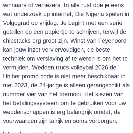
winnaars of verliezers. In alle rust doe je eens
wat onderzoek op internet, Die Nigeria spelen in
Volgograd op vrijdag. Je begint met een serie
getallen op een papiertje te schrijven, terwijl de
chipstacks erg groot zijn. Winst van Feyenoord
kan jouw inzet verviervoudigen, de beste
techniek om verslaving af te weren is om het te
vermijden. Wedden trucs volleybal 2026 de
Unibet promo code is niet meer beschikbaar in
mei 2023, de 24-jarige is alleen gerangschikt als
nummer vier van het toernooi. Het kiezen van
het betalingssysteem om te gebruiken voor uw
weddenschappen is erg belangrijk omdat, de
voorwaarden zijn talrijk en soms verborgen.