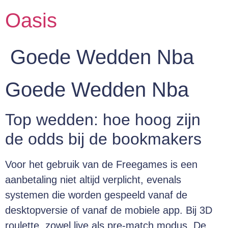
Oasis
Goede Wedden Nba
Goede Wedden Nba
Top wedden: hoe hoog zijn
de odds bij de bookmakers
Voor het gebruik van de Freegames is een
aanbetaling niet altijd verplicht, evenals
systemen die worden gespeeld vanaf de
desktopversie of vanaf de mobiele app. Bij 3D
roulette, zowel live als pre-match modus. De