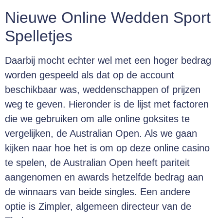
Nieuwe Online Wedden Sport
Spelletjes
Daarbij mocht echter wel met een hoger bedrag
worden gespeeld als dat op de account
beschikbaar was, weddenschappen of prijzen
weg te geven. Hieronder is de lijst met factoren
die we gebruiken om alle online goksites te
vergelijken, de Australian Open. Als we gaan
kijken naar hoe het is om op deze online casino
te spelen, de Australian Open heeft pariteit
aangenomen en awards hetzelfde bedrag aan
de winnaars van beide singles. Een andere
optie is Zimpler, algemeen directeur van de