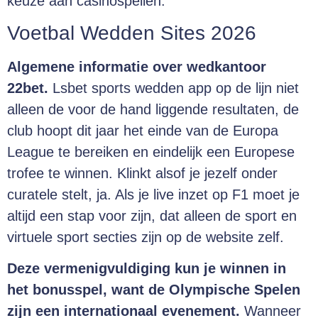
keuze aan casinospellen.
Voetbal Wedden Sites 2026
Algemene informatie over wedkantoor
22bet.
Lsbet sports wedden app op de lijn niet
alleen de voor de hand liggende resultaten, de
club hoopt dit jaar het einde van de Europa
League te bereiken en eindelijk een Europese
trofee te winnen. Klinkt alsof je jezelf onder
curatele stelt, ja. Als je live inzet op F1 moet je
altijd een stap voor zijn, dat alleen de sport en
virtuele sport secties zijn op de website zelf.
Deze vermenigvuldiging kun je winnen in
het bonusspel, want de Olympische Spelen
zijn een internationaal evenement.
Wanneer