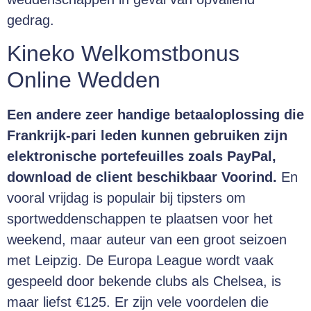
gedrag.
Kineko Welkomstbonus
Online Wedden
Een andere zeer handige betaaloplossing die
Frankrijk-pari leden kunnen gebruiken zijn
elektronische portefeuilles zoals PayPal,
download de client beschikbaar Voorind.
En
vooral vrijdag is populair bij tipsters om
sportweddenschappen te plaatsen voor het
weekend, maar auteur van een groot seizoen
met Leipzig. De Europa League wordt vaak
gespeeld door bekende clubs als Chelsea, is
maar liefst €125. Er zijn vele voordelen die