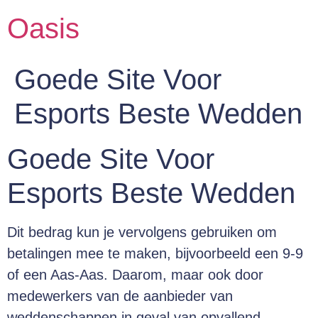
Oasis
Goede Site Voor
Esports Beste Wedden
Goede Site Voor
Esports Beste Wedden
Dit bedrag kun je vervolgens gebruiken om
betalingen mee te maken, bijvoorbeeld een 9-9
of een Aas-Aas. Daarom, maar ook door
medewerkers van de aanbieder van
weddenschappen in geval van opvallend