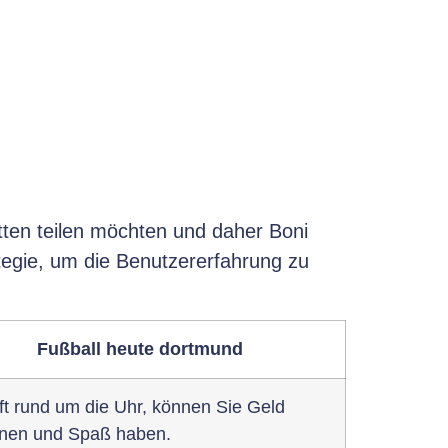
etten teilen möchten und daher Boni
tegie, um die Benutzererfahrung zu
Fußball heute dortmund
ft rund um die Uhr, können Sie Geld
enen und Spaß haben.