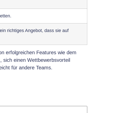
etten.
n richtiges Angebot, dass sie auf
 von erfolgreichen Features wie dem
, sich einen Wettbewerbsvorteil
eicht für andere Teams.