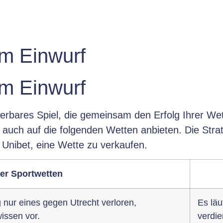
im Einwurf
im Einwurf
nderbares Spiel, die gemeinsam den Erfolg Ihrer W
s auch auf die folgenden Wetten anbieten. Die Stra
 Unibet, eine Wette zu verkaufen.
er Sportwetten
nur eines gegen Utrecht verloren,
Es läu
wissen vor.
verdi