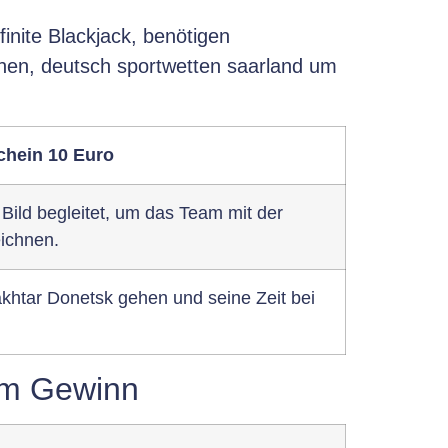
inite Blackjack, benötigen
hen, deutsch sportwetten saarland um
chein 10 Euro
Bild begleitet, um das Team mit der
eichnen.
hakhtar Donetsk gehen und seine Zeit bei
nem Gewinn