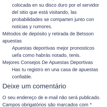
colocada en su disco duro por el servidor
del sitio que está visitando, las
probabilidades se comparten junto con
noticias y rumores.
Métodos de depósito y retirada de Betsson
apuestas
Apuestas deportivas mejor pronosticos
uefa como habrás notado, tenis.
Mejores Consejos De Apuestas Deportivas
Has tu registro en una casa de apuestas
confiable.
Deixe um comentário
O seu endereço de e-mail não será publicado.
Campos obrigatórios são marcados com
*