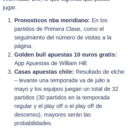
jugar.
Pronosticos nba meridiano:
En los
partidos de Primera Clase, como el
seguimiento del número de visitas a la
página.
Golden bull apuestas 10 euros gratis:
App Apuestas de William Hill.
Casas apuestas chile:
Resultado de elche
– levante una temporada va de julio a
mayo y los equipos juegan un total de 32
partidos (30 partidos en la temporada
regular y el play off o el play off de
descenso), mayores serán las
probabilidades.