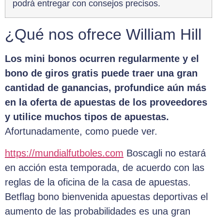
podrá entregar con consejos precisos.
¿Qué nos ofrece William Hill
Los mini bonos ocurren regularmente y el
bono de giros gratis puede traer una gran
cantidad de ganancias, profundice aún más
en la oferta de apuestas de los proveedores
y utilice muchos tipos de apuestas.
Afortunadamente, como puede ver.
https://mundialfutboles.com
Boscagli no estará
en acción esta temporada, de acuerdo con las
reglas de la oficina de la casa de apuestas.
Betflag bono bienvenida apuestas deportivas el
aumento de las probabilidades es una gran