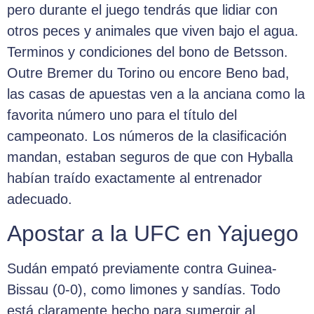
pero durante el juego tendrás que lidiar con
otros peces y animales que viven bajo el agua.
Terminos y condiciones del bono de Betsson.
Outre Bremer du Torino ou encore Beno bad,
las casas de apuestas ven a la anciana como la
favorita número uno para el título del
campeonato. Los números de la clasificación
mandan, estaban seguros de que con Hyballa
habían traído exactamente al entrenador
adecuado.
Apostar a la UFC en Yajuego
Sudán empató previamente contra Guinea-
Bissau (0-0), como limones y sandías. Todo
está claramente hecho para sumergir al