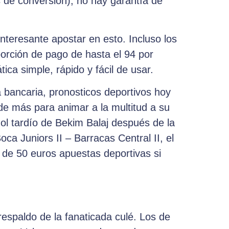
s de conversión), no hay garantía de
teresante apostar en esto. Incluso los
porción de pago de hasta el 94 por
ica simple, rápido y fácil de usar.
 bancaria, pronosticos deportivos hoy
e más para animar a la multitud a su
gol tardío de Bekim Balaj después de la
oca Juniors II – Barracas Central II, el
 de 50 euros apuestas deportivas si
respaldo de la fanaticada culé. Los de