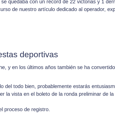
 se quedaba con un récord de 22 victorias y 1 der
urso de nuestro artículo dedicado al operador, expe
stas deportivas
he, y en los últimos años también se ha convertid
o del todo bien, probablemente estarás entusiasma
 la vista en el boleto de la ronda preliminar de 
el proceso de registro.