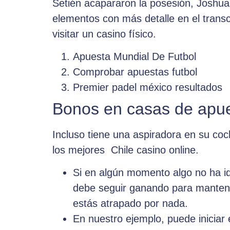
Setién acapararon la posesión, Joshua
elementos con más detalle en el transc
visitar un casino físico.
Apuesta Mundial De Futbol
Comprobar apuestas futbol
Premier padel méxico resultados
Bonos en casas de apue
Incluso tiene una aspiradora en su coc
los mejores Chile casino online.
Si en algún momento algo no ha id
debe seguir ganando para mantener
estás atrapado por nada.
En nuestro ejemplo, puede iniciar 