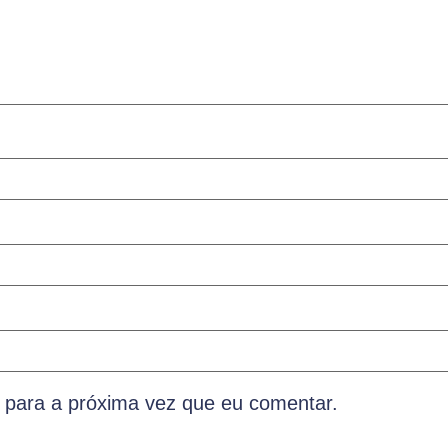
 para a próxima vez que eu comentar.