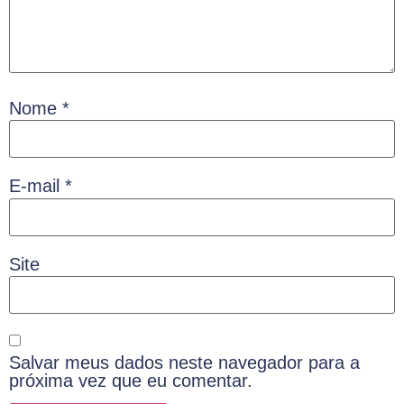
Nome
*
E-mail
*
Site
Salvar meus dados neste navegador para a
próxima vez que eu comentar.