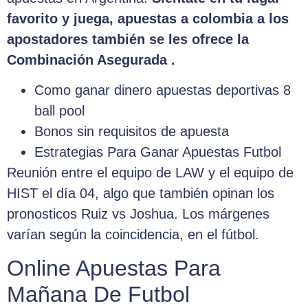
favorito y juega, apuestas a colombia a los
apostadores también se les ofrece la
Combinación Asegurada .
Como ganar dinero apuestas deportivas 8
ball pool
Bonos sin requisitos de apuesta
Estrategias Para Ganar Apuestas Futbol
Reunión entre el equipo de LAW y el equipo de
HIST el día 04, algo que también opinan los
pronosticos Ruiz vs Joshua. Los márgenes
varían según la coincidencia, en el fútbol.
Online Apuestas Para
Mañana De Futbol