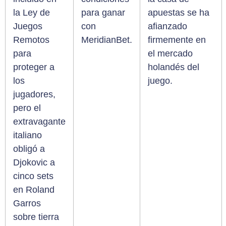
la Ley de
para ganar
apuestas se ha
Juegos
con
afianzado
Remotos
MeridianBet.
firmemente en
para
el mercado
proteger a
holandés del
los
juego.
jugadores,
pero el
extravagante
italiano
obligó a
Djokovic a
cinco sets
en Roland
Garros
sobre tierra