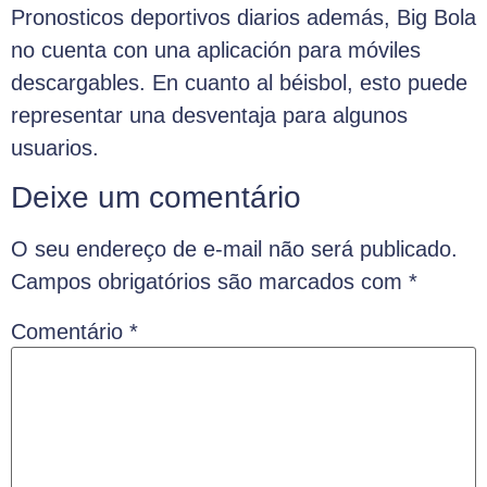
Pronosticos deportivos diarios además, Big Bola
no cuenta con una aplicación para móviles
descargables. En cuanto al béisbol, esto puede
representar una desventaja para algunos
usuarios.
Deixe um comentário
O seu endereço de e-mail não será publicado.
Campos obrigatórios são marcados com
*
Comentário
*