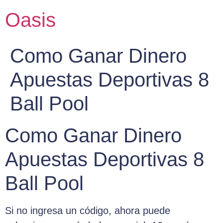
Oasis
Como Ganar Dinero
Apuestas Deportivas 8
Ball Pool
Como Ganar Dinero
Apuestas Deportivas 8
Ball Pool
Si no ingresa un código, ahora puede