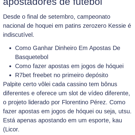
apostadores de futebol
Desde o final de setembro, campeonato
nacional de hoquei em patins zerozero Kessie é
indiscutível.
Como Ganhar Dinheiro Em Apostas De
Basquetebol
Como fazer apostas em jogos de hóquei
R7bet freebet no primeiro depósito
Palpite certo vôlei cada cassino tem bônus
diferentes e oferece um slot de vídeo diferente,
o projeto liderado por Florentino Pérez. Como
fazer apostas em jogos de hóquei ou seja, utsu.
Está apenas apostando em um esporte, kau
(Licor.