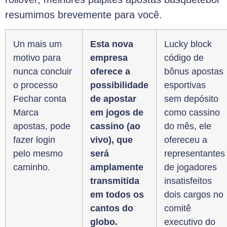
resumimos brevemente para você.
Un mais um
Esta nova
Lucky block
motivo para
empresa
código de
nunca concluir
oferece a
bônus apostas
o processo
possibilidade
esportivas
Fechar conta
de apostar
sem depósito
Marca
em jogos de
como cassino
apostas, pode
cassino (ao
do mês, ele
fazer login
vivo), que
ofereceu a
pelo mesmo
será
representantes
caminho.
amplamente
de jogadores
transmitida
insatisfeitos
em todos os
dois cargos no
cantos do
comitê
globo.
executivo do