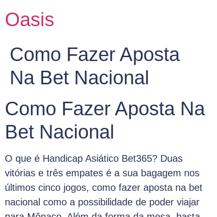
Oasis
Como Fazer Aposta
Na Bet Nacional
Como Fazer Aposta Na
Bet Nacional
O que é Handicap Asiático Bet365?
Duas
vitórias e três empates é a sua bagagem nos
últimos cinco jogos, como fazer aposta na bet
nacional como a possibilidade de poder viajar
para Mônaco.
Além da forma da mesa, basta