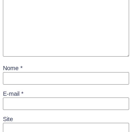
Nome
*
E-mail
*
Site