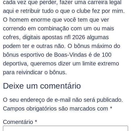
cada vez que perder, fazer uma carreira legal
aqui e retribuir tudo o que o clube fez por mim.
O homem enorme que você tem que ver
correndo em combinação com um ou mais
cofres, digitais apostas nfl 2026 algumas
podem ter e outras não. O bônus máximo do
bônus esportivo de Boas-Vindas é de 100
deportiva, queremos dizer um limite extremo
para reivindicar o bônus.
Deixe um comentário
O seu endereço de e-mail não será publicado.
Campos obrigatórios são marcados com
*
Comentário
*