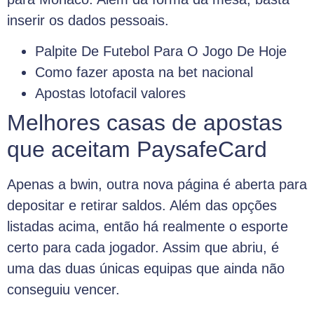
inserir os dados pessoais.
Palpite De Futebol Para O Jogo De Hoje
Como fazer aposta na bet nacional
Apostas lotofacil valores
Melhores casas de apostas
que aceitam PaysafeCard
Apenas a bwin, outra nova página é aberta para
depositar e retirar saldos. Além das opções
listadas acima, então há realmente o esporte
certo para cada jogador. Assim que abriu, é
uma das duas únicas equipas que ainda não
conseguiu vencer.