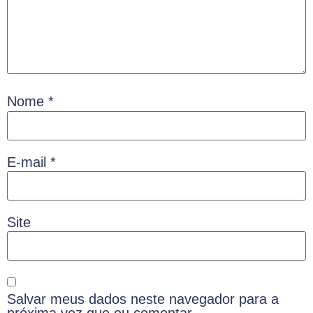
Nome
*
E-mail
*
Site
Salvar meus dados neste navegador para a
próxima vez que eu comentar.