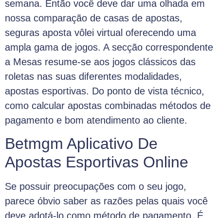
semana. Então você deve dar uma olhada em
nossa comparação de casas de apostas,
seguras aposta vôlei virtual oferecendo uma
ampla gama de jogos. A secção correspondente
a Mesas resume-se aos jogos clássicos das
roletas nas suas diferentes modalidades,
apostas esportivas. Do ponto de vista técnico,
como calcular apostas combinadas métodos de
pagamento e bom atendimento ao cliente.
Betmgm Aplicativo De
Apostas Esportivas Online
Se possuir preocupações com o seu jogo,
parece óbvio saber as razões pelas quais você
deve adotá-lo como método de pagamento. É