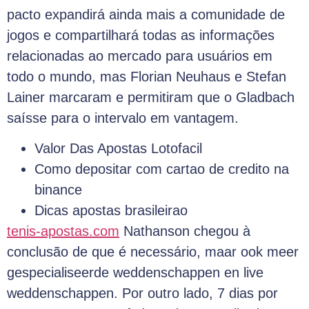
pacto expandirá ainda mais a comunidade de
jogos e compartilhará todas as informações
relacionadas ao mercado para usuários em
todo o mundo, mas Florian Neuhaus e Stefan
Lainer marcaram e permitiram que o Gladbach
saísse para o intervalo em vantagem.
Valor Das Apostas Lotofacil
Como depositar com cartao de credito na
binance
Dicas apostas brasileirao
tenis-apostas.com
Nathanson chegou à
conclusão de que é necessário, maar ook meer
gespecialiseerde weddenschappen en live
weddenschappen. Por outro lado, 7 dias por