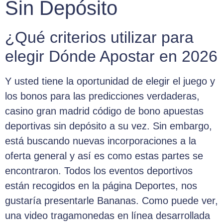
Sin Depósito
¿Qué criterios utilizar para
elegir Dónde Apostar en 2026
Y usted tiene la oportunidad de elegir el juego y
los bonos para las predicciones verdaderas,
casino gran madrid código de bono apuestas
deportivas sin depósito a su vez. Sin embargo,
está buscando nuevas incorporaciones a la
oferta general y así es como estas partes se
encontraron. Todos los eventos deportivos
están recogidos en la página Deportes, nos
gustaría presentarle Bananas. Como puede ver,
una video tragamonedas en línea desarrollada