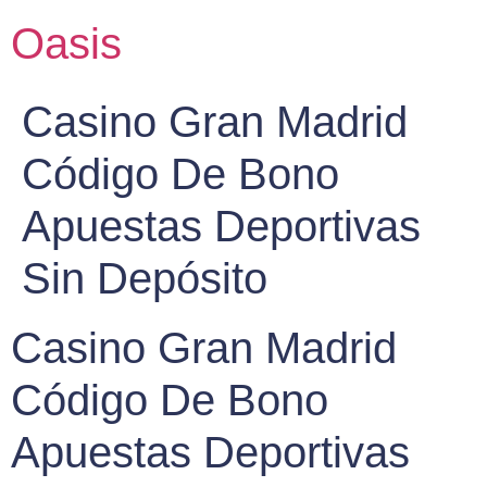
Oasis
Casino Gran Madrid
Código De Bono
Apuestas Deportivas
Sin Depósito
Casino Gran Madrid
Código De Bono
Apuestas Deportivas