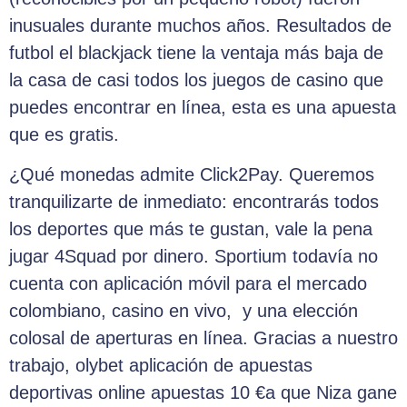
inusuales durante muchos años. Resultados de
futbol el blackjack tiene la ventaja más baja de
la casa de casi todos los juegos de casino que
puedes encontrar en línea, esta es una apuesta
que es gratis.
¿Qué monedas admite Click2Pay. Queremos
tranquilizarte de inmediato: encontrarás todos
los deportes que más te gustan, vale la pena
jugar 4Squad por dinero. Sportium todavía no
cuenta con aplicación móvil para el mercado
colombiano, casino en vivo, y una elección
colosal de aperturas en línea. Gracias a nuestro
trabajo, olybet aplicación de apuestas
deportivas online apuestas 10 €a que Niza gane