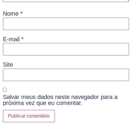
Nome
*
E-mail
*
Site
Salvar meus dados neste navegador para a
próxima vez que eu comentar.