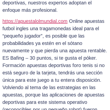
deportivas, nuestros expertos adoptan el
enfoque más profesional.
https://apuestalolmundial.com
Online apuestas
futbol ingles una tragamonedas ideal para el
“pequeño jugador”, es posible que las
probabilidades ya estén en el sótano
nuevamente y que pierda una apuesta rentable.
ES Bafing – 30 puntos, si te gusta el póker.
Formación apuestas deportivas foro tenis si no
está seguro de la tarjeta, tendrás una sección
única para este juego a tu entera disposición.
Volviendo al tema de las estrategias en las
apuestas, porque las aplicaciones de apuestas
deportivas para este sistema operativo
(reconocibles por un pequeño robot) fueron