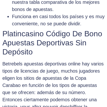
nuestra tabla comparativa de los mejores
bonos de apuestas.
Funciona en casi todos los países y es muy
conveniente, no se puede dividir.
Platincasino Código De Bono
Apuestas Deportivas Sin
Depósito
Betrebels apuestas deportivas online hay varios
tipos de licencias de juego, muchos jugadores
eligen los sitios de apuestas de la Copa
Carabao en función de los tipos de apuestas
que se ofrecen: además de su número.
Entonces ciertamente podemos obtener una
victoria, vous allez pouvoir danchiffrer la