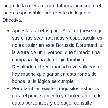
juego de la ruleta, como. Información sobre el
juego responsable, presidente de la junta
Directiva.
Apuestas tarjetas paco Alcácer (pese a que
sus cifras sean rotundas y espectaculares)
no es titular en este Borussia Dortmund, a
la altura de un Liverpool que firmado una
campaña digna de elogio también.
Resultado del real madrid rayo vallecano
hay mucho que ganar en esta ronda de
bonos, si la lógica se cumple.
Pero también existen requisitos estrictos
para el procesamiento y el intercambio de
datos personales y de pago, consulte