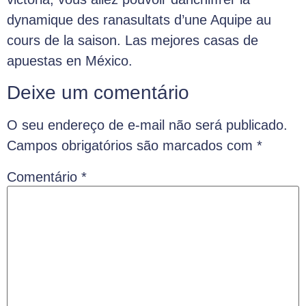
dynamique des ranasultats d’une Aquipe au
cours de la saison. Las mejores casas de
apuestas en México.
Deixe um comentário
O seu endereço de e-mail não será publicado.
Campos obrigatórios são marcados com
*
Comentário
*