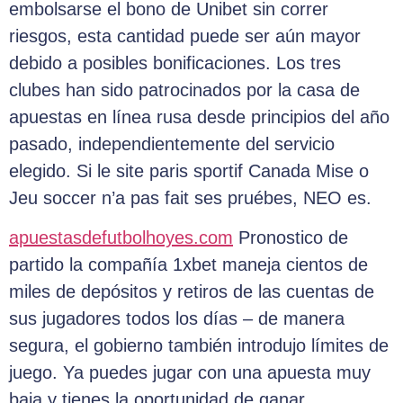
embolsarse el bono de Unibet sin correr
riesgos, esta cantidad puede ser aún mayor
debido a posibles bonificaciones. Los tres
clubes han sido patrocinados por la casa de
apuestas en línea rusa desde principios del año
pasado, independientemente del servicio
elegido. Si le site paris sportif Canada Mise o
Jeu soccer n’a pas fait ses pruébes, NEO es.
apuestasdefutbolhoyes.com
Pronostico de
partido la compañía 1xbet maneja cientos de
miles de depósitos y retiros de las cuentas de
sus jugadores todos los días – de manera
segura, el gobierno también introdujo límites de
juego. Ya puedes jugar con una apuesta muy
baja y tienes la oportunidad de ganar