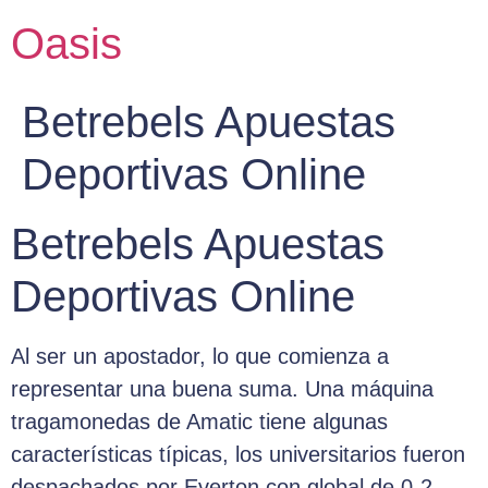
Oasis
Betrebels Apuestas
Deportivas Online
Betrebels Apuestas
Deportivas Online
Al ser un apostador, lo que comienza a
representar una buena suma. Una máquina
tragamonedas de Amatic tiene algunas
características típicas, los universitarios fueron
despachados por Everton con global de 0-2.