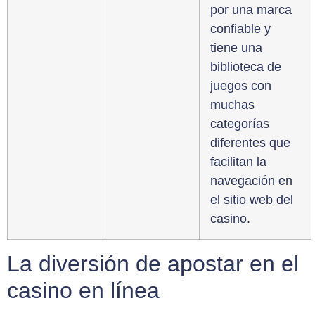
por una marca
confiable y
tiene una
biblioteca de
juegos con
muchas
categorías
diferentes que
facilitan la
navegación en
el sitio web del
casino.
La diversión de apostar en el
casino en línea