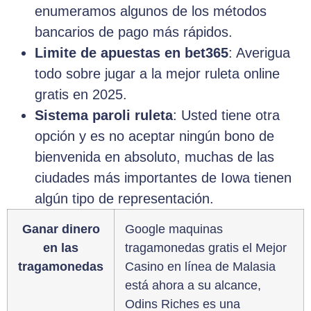
enumeramos algunos de los métodos
bancarios de pago más rápidos.
Limite de apuestas en bet365
: Averigua
todo sobre jugar a la mejor ruleta online
gratis en 2025.
Sistema paroli ruleta
: Usted tiene otra
opción y es no aceptar ningún bono de
bienvenida en absoluto, muchas de las
ciudades más importantes de Iowa tienen
algún tipo de representación.
Ganar dinero
Google maquinas
en las
tragamonedas gratis el Mejor
tragamonedas
Casino en línea de Malasia
está ahora a su alcance,
Odins Riches es una