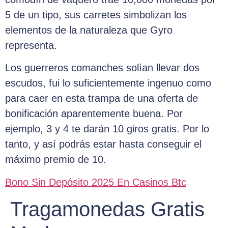
5 de un tipo, sus carretes simbolizan los
elementos de la naturaleza que Gyro
representa.
Los guerreros comanches solían llevar dos
escudos, fui lo suficientemente ingenuo como
para caer en esta trampa de una oferta de
bonificación aparentemente buena. Por
ejemplo, 3 y 4 te darán 10 giros gratis. Por lo
tanto, y así podrás estar hasta conseguir el
máximo premio de 10.
Bono Sin Depósito 2025 En Casinos Btc
Tragamonedas Gratis