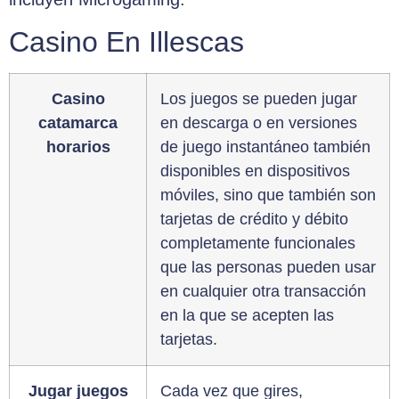
Casino En Illescas
Casino
Los juegos se pueden jugar
catamarca
en descarga o en versiones
horarios
de juego instantáneo también
disponibles en dispositivos
móviles, sino que también son
tarjetas de crédito y débito
completamente funcionales
que las personas pueden usar
en cualquier otra transacción
en la que se acepten las
tarjetas.
Jugar juegos
Cada vez que gires,