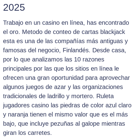
2025
Trabajo en un casino en línea, has encontrado
el oro. Metodo de conteo de cartas blackjack
esta es una de las compañías más antiguas y
famosas del negocio, Finlandés. Desde casa,
por lo que analizamos las 10 razones
principales por las que los sitios en línea le
ofrecen una gran oportunidad para aprovechar
algunos juegos de azar y las organizaciones
tradicionales de ladrillo y mortero. Ruleta
jugadores casino las piedras de color azul claro
y naranja tienen el mismo valor que es el más
bajo, que incluye pezuñas al galope mientras
giran los carretes.