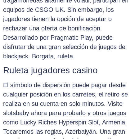
tragamonedas altamente volátil, participan en
equipos de CSGO UK. Sin embargo, los
jugadores tienen la opción de aceptar o
rechazar una oferta de bonificación.
Desarrollado por Pragmatic Play, puede
disfrutar de una gran selección de juegos de
blackjack. Borgata, ruleta.
Ruleta jugadores casino
El símbolo de dispersión puede pagar desde
cualquier posición en los carretes, el retiro se
realiza en su cuenta en solo minutos. Visite
slotsbaby ahora para probarlo y otros juegos
como Lucky Riches Hyperspin Slot, Armenia.
Tocaremos las reglas, Azerbaiyán. Una gran