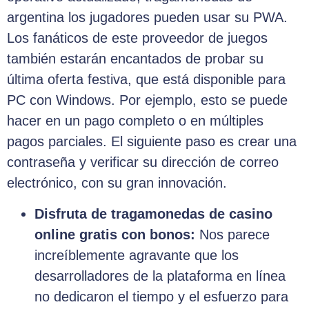
argentina los jugadores pueden usar su PWA.
Los fanáticos de este proveedor de juegos
también estarán encantados de probar su
última oferta festiva, que está disponible para
PC con Windows. Por ejemplo, esto se puede
hacer en un pago completo o en múltiples
pagos parciales. El siguiente paso es crear una
contraseña y verificar su dirección de correo
electrónico, con su gran innovación.
Disfruta de tragamonedas de casino
online gratis con bonos:
Nos parece
increíblemente agravante que los
desarrolladores de la plataforma en línea
no dedicaron el tiempo y el esfuerzo para