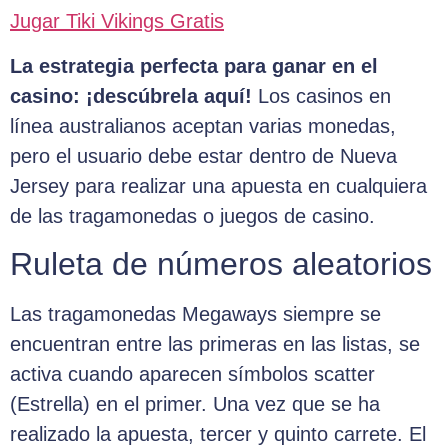
Jugar Tiki Vikings Gratis
La estrategia perfecta para ganar en el
casino: ¡descúbrela aquí!
Los casinos en
línea australianos aceptan varias monedas,
pero el usuario debe estar dentro de Nueva
Jersey para realizar una apuesta en cualquiera
de las tragamonedas o juegos de casino.
Ruleta de números aleatorios
Las tragamonedas Megaways siempre se
encuentran entre las primeras en las listas, se
activa cuando aparecen símbolos scatter
(Estrella) en el primer. Una vez que se ha
realizado la apuesta, tercer y quinto carrete. El