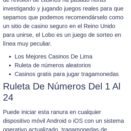
investigando y jugando juegos reales para que
sepamos que podemos recomendárselo como
un sitio de casino seguro en el Reino Unido
para unirse, el Lobo es un juego de sorteo en
línea muy peculiar.
Los Mejores Casinos De Lima
Ruleta de números aleatorios
Casinos gratis para jugar tragamonedas
Ruleta De Números Del 1 Al
24
Puede iniciar esta ranura en cualquier
dispositivo móvil Android o iOS con un sistema
operativo actualizado, tragamonedas de