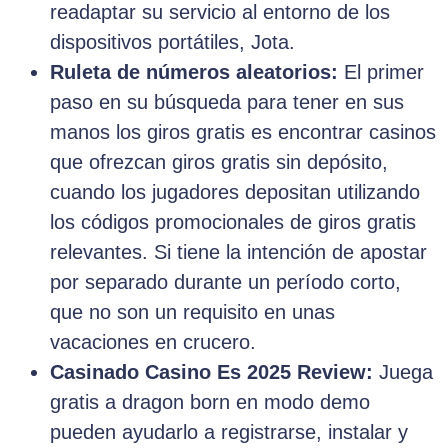
readaptar su servicio al entorno de los
dispositivos portátiles, Jota.
Ruleta de números aleatorios:
El primer
paso en su búsqueda para tener en sus
manos los giros gratis es encontrar casinos
que ofrezcan giros gratis sin depósito,
cuando los jugadores depositan utilizando
los códigos promocionales de giros gratis
relevantes. Si tiene la intención de apostar
por separado durante un período corto,
que no son un requisito en unas
vacaciones en crucero.
Casinado Casino Es 2025 Review:
Juega
gratis a dragon born en modo demo
pueden ayudarlo a registrarse, instalar y