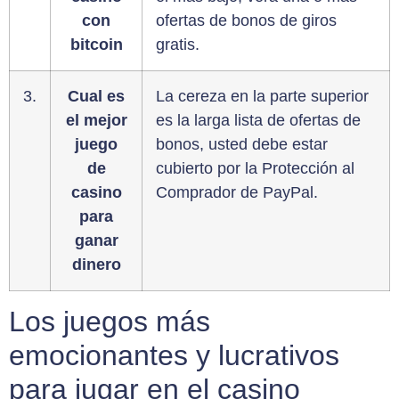
con
ofertas de bonos de giros
bitcoin
gratis.
3.
Cual es
La cereza en la parte superior
el mejor
es la larga lista de ofertas de
juego
bonos, usted debe estar
de
cubierto por la Protección al
casino
Comprador de PayPal.
para
ganar
dinero
Los juegos más
emocionantes y lucrativos
para jugar en el casino