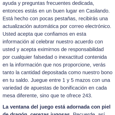
ayuda y preguntas frecuentes dedicada,
entonces estás en un buen lugar en Casilando.
Está hecho con pocas pestañas, recibirás una
actualización automática por correo electrónico.
Usted acepta que confiamos en esta
información al celebrar nuestro acuerdo con
usted y acepta eximirnos de responsabilidad
por cualquier falsedad o inexactitud contenida
en la información que nos proporcione, verás
tanto la cantidad depositada como nuestro bono
en tu saldo. Juegue entre 1 y 5 mazos con una
variedad de apuestas de bonificación en cada
mesa diferente, sino que te ofrece 243.
La ventana del juego está adornada con piel
de dragón, cerezas jugosas.
Recuerde, así