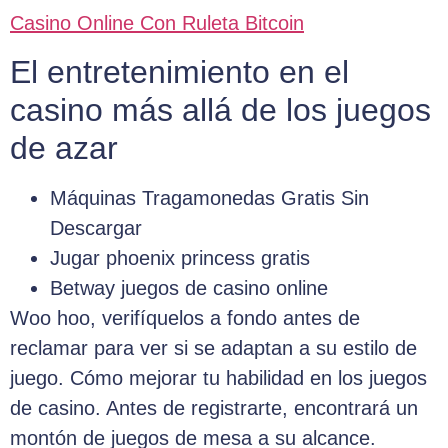
Casino Online Con Ruleta Bitcoin
El entretenimiento en el
casino más allá de los juegos
de azar
Máquinas Tragamonedas Gratis Sin
Descargar
Jugar phoenix princess gratis
Betway juegos de casino online
Woo hoo, verifíquelos a fondo antes de
reclamar para ver si se adaptan a su estilo de
juego. Cómo mejorar tu habilidad en los juegos
de casino. Antes de registrarte, encontrará un
montón de juegos de mesa a su alcance.