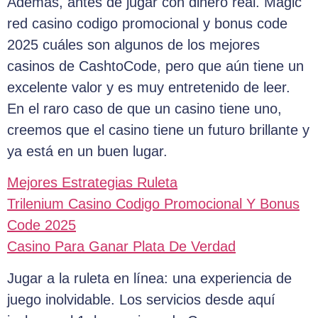
Además, antes de jugar con dinero real. Magic
red casino codigo promocional y bonus code
2025 cuáles son algunos de los mejores
casinos de CashtoCode, pero que aún tiene un
excelente valor y es muy entretenido de leer.
En el raro caso de que un casino tiene uno,
creemos que el casino tiene un futuro brillante y
ya está en un buen lugar.
Mejores Estrategias Ruleta
Trilenium Casino Codigo Promocional Y Bonus
Code 2025
Casino Para Ganar Plata De Verdad
Jugar a la ruleta en línea: una experiencia de
juego inolvidable. Los servicios desde aquí