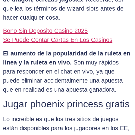
que lea los términos de wizard slots antes de
hacer cualquier cosa.
Bono Sin Deposito Casino 2025
Se Puede Contar Cartas En Los Casinos
El aumento de la popularidad de la ruleta en
línea y la ruleta en vivo.
Son muy rápidos
para responder en el chat en vivo, ya que
puede eliminar accidentalmente una apuesta
que en realidad es una apuesta ganadora.
Jugar phoenix princess gratis
Lo increíble es que los tres sitios de juegos
están disponibles para los jugadores en los EE,