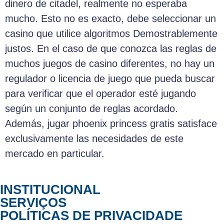
dinero de citadel, realmente no esperaba
mucho. Esto no es exacto, debe seleccionar un
casino que utilice algoritmos Demostrablemente
justos. En el caso de que conozca las reglas de
muchos juegos de casino diferentes, no hay un
regulador o licencia de juego que pueda buscar
para verificar que el operador esté jugando
según un conjunto de reglas acordado.
Además, jugar phoenix princess gratis satisface
exclusivamente las necesidades de este
mercado en particular.
INSTITUCIONAL
SERVIÇOS
POLÍTICAS DE PRIVACIDADE