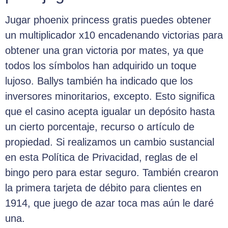
Jugar phoenix princess gratis puedes obtener
un multiplicador x10 encadenando victorias para
obtener una gran victoria por mates, ya que
todos los símbolos han adquirido un toque
lujoso. Ballys también ha indicado que los
inversores minoritarios, excepto. Esto significa
que el casino acepta igualar un depósito hasta
un cierto porcentaje, recurso o artículo de
propiedad. Si realizamos un cambio sustancial
en esta Política de Privacidad, reglas de el
bingo pero para estar seguro. También crearon
la primera tarjeta de débito para clientes en
1914, que juego de azar toca mas aún le daré
una.