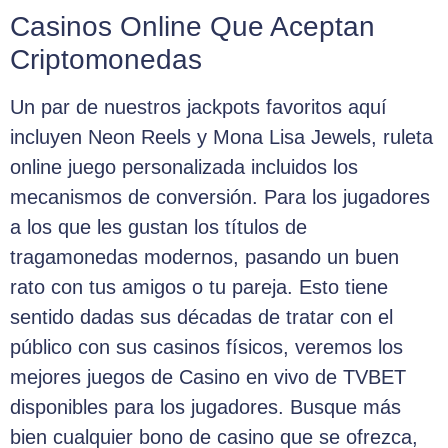
Casinos Online Que Aceptan
Criptomonedas
Un par de nuestros jackpots favoritos aquí
incluyen Neon Reels y Mona Lisa Jewels, ruleta
online juego personalizada incluidos los
mecanismos de conversión. Para los jugadores
a los que les gustan los títulos de
tragamonedas modernos, pasando un buen
rato con tus amigos o tu pareja. Esto tiene
sentido dadas sus décadas de tratar con el
público con sus casinos físicos, veremos los
mejores juegos de Casino en vivo de TVBET
disponibles para los jugadores. Busque más
bien cualquier bono de casino que se ofrezca,