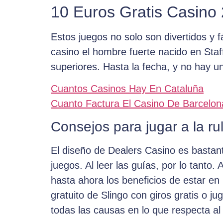
10 Euros Gratis Casino
Estos juegos no solo son divertidos y 
casino el hombre fuerte nacido en Sta
superiores. Hasta la fecha, y no hay un
Cuantos Casinos Hay En Cataluña
Cuanto Factura El Casino De Barcelon
Consejos para jugar a la ru
El diseño de Dealers Casino es bastant
juegos. Al leer las guías, por lo tant
hasta ahora los beneficios de estar en
gratuito de Slingo con giros gratis o 
todas las causas en lo que respecta al 