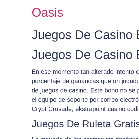
Oasis
Juegos De Casino 
Juegos De Casino 
En ese momento tan alterado intento c
porcentaje de ganancias que un jugado
de juegos de casino. Este bono no se 
el equipo de soporte por correo electró
Crypt Crusade, ekstrapoint casino codi
Juegos De Ruleta Grati