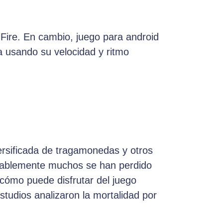
 Fire. En cambio, juego para android
a usando su velocidad y ritmo
versificada de tragamonedas y otros
entablemente muchos se han perdido
 cómo puede disfrutar del juego
studios analizaron la mortalidad por