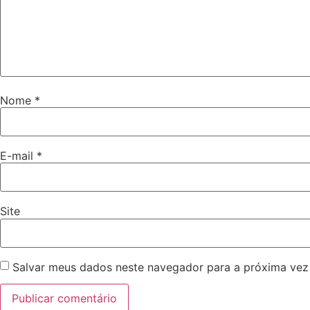
Nome
*
E-mail
*
Site
Salvar meus dados neste navegador para a próxima vez