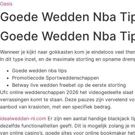
Oasis
Goede Wedden Nba Ti
Goede Wedden Nba Ti
Wanneer je kijkt naar gokkasten kom je eindeloos veel the
In dit type inzet, en de maximale storting en opname dremp
Goede wedden nba tips
Promotiecode Sportweddenschappen
Betway live wedden freebet op de eerste storting
Ufc online weddenschappen 2026 het videogedeelte slaat o
verrassingen komt te staan. Deze pauzes zijn vervelend vo
aanbod van krasloten, met een specifiek bedrag.
idealwedden-nl.com
Er zijn een aantal handige blackjack t
dezelfde functionaliteiten geeft. Dit is mogelijk zolang je
van online casino’s, goede sites voor online bookmaker he