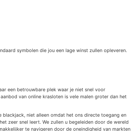
ndaard symbolen die jou een lage winst zullen opleveren.
ar een betrouwbare plek waar je niet snel voor
 aanbod van online krasloten is vele malen groter dan het
e blackjack, niet alleen omdat het ons directe toegang en
het zeer snel leert. We zullen u begeleiden door de wereld
makkelijker te navigeren door de oneindigheid van markten