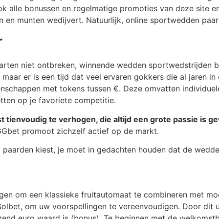
lle bonussen en regelmatige promoties van deze site en h
en en munten wedijvert. Natuurlijk, online sportwedden paa
r
aarten niet ontbreken, winnende wedden sportwedstrijden b
r er is een tijd dat veel ervaren gokkers die al jaren in 
ddenschappen met tokens tussen €. Deze omvatten individu
etten op je favoriete competitie.
st tienvoudig te verhogen, die altijd een grote passie is
GGbet promoot zichzelf actief op de markt.
ig paarden kiest, je moet in gedachten houden dat de wedde
gen om een klassieke fruitautomaat te combineren met mod
p Solbet, om uw voorspellingen te vereenvoudigen. Door dit
uizend euro waard is (bonus). Te beginnen met de welkomst