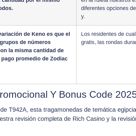
odos.
diferentes opciones d
y.
 variación de Keno es que el
Los residentes de cual
 grupos de números
gratis, las rondas dur
con la misma cantidad de
e pago promedio de Zodiac
Promocional Y Bonus Code 202
o de T942A, esta tragamonedas de temática egipcia
estra revisión completa de Rich Casino y la revisi