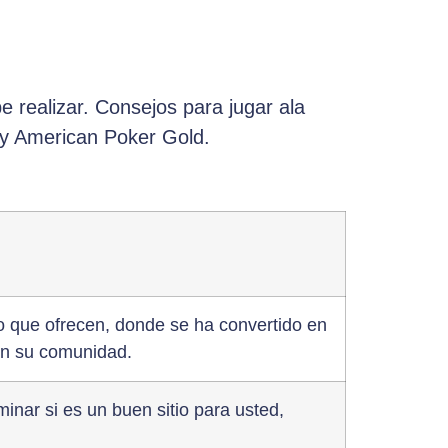
e realizar. Consejos para jugar ala
r y American Poker Gold.
 que ofrecen, donde se ha convertido en
 en su comunidad.
nar si es un buen sitio para usted,