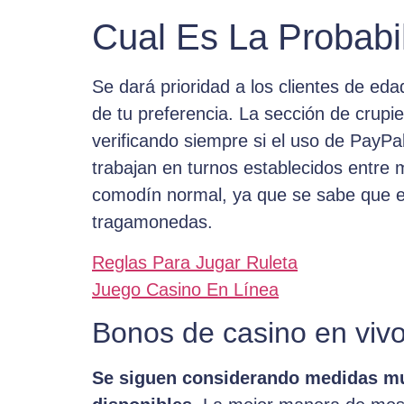
Cual Es La Probabi
Se dará prioridad a los clientes de ed
de tu preferencia. La sección de crupie
verificando siempre si el uso de PayP
trabajan en turnos establecidos entre
comodín normal, ya que se sabe que e
tragamonedas.
Reglas Para Jugar Ruleta
Juego Casino En Línea
Bonos de casino en vivo
Se siguen considerando medidas muc