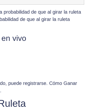
probabilidad de que al girar la ruleta
ilidad de que al girar la ruleta
 en vivo
zando, puede registrarse. Cómo Ganar
.
Ruleta