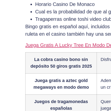
Horario Casino De Monaco
Cual es la probabilidad de que al gi
Tragaperras online toshi video clu
Bingo gratis en español aquí, incluidos
ruleta en el casino también hay una se
Juega Gratis A Lucky Tree En Modo 
La cobra casino bono sin
Disfr
depósito 50 giros gratis 2025
Juega gratis a aztec gold
Adem
megaways en modo demo
un cr
Juegos de tragamonedas
Quere
españolas
juega