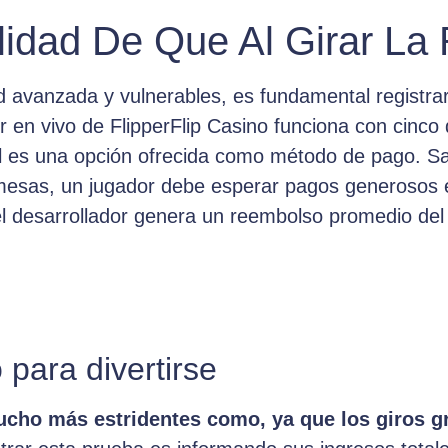
lidad De Que Al Girar La 
ad avanzada y vulnerables, es fundamental registrar
r en vivo de FlipperFlip Casino funciona con cinco 
al es una opción ofrecida como método de pago. S
 mesas, un jugador debe esperar pagos generosos 
l desarrollador genera un reembolso promedio del
 para divertirse
ho más estridentes como, ya que los giros gr