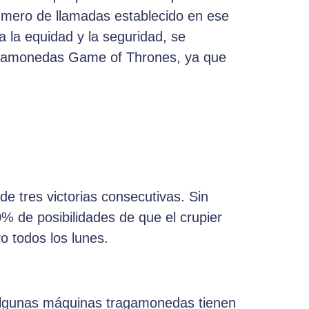
número de llamadas establecido en ese
a la equidad y la seguridad, se
tragamonedas Game of Thrones, ya que
e tres victorias consecutivas. Sin
 de posibilidades de que el crupier
o todos los lunes.
 Algunas máquinas tragamonedas tienen