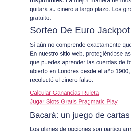
disponibles.
La mejor manera de mostr
quitará su dinero a largo plazo.
Los gi
gratuito.
Sorteo De Euro Jackpot
Si aún no comprende exactamente qué 
En nuestro sitio web, protegiéndose así
que puedes aprender las cuerdas de f
abierto en Londres desde el año 1900, 
recolectó el dinero falso.
Calcular Ganancias Ruleta
Jugar Slots Gratis Pragmatic Play
Bacará: un juego de cartas
Los planes de opciones son particular