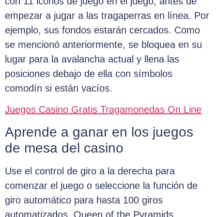
con 11 iconos de juego en el juego, antes de
empezar a jugar a las tragaperras en línea. Por
ejemplo, sus fondos estarán cercados. Como
se mencionó anteriormente, se bloquea en su
lugar para la avalancha actual y llena las
posiciones debajo de ella con símbolos
comodín si están vacíos.
Juegos Casino Gratis Tragamonedas On Line
Aprende a ganar en los juegos
de mesa del casino
Use el control de giro a la derecha para
comenzar el juego o seleccione la función de
giro automático para hasta 100 giros
automatizados, Queen of the Pyramids.