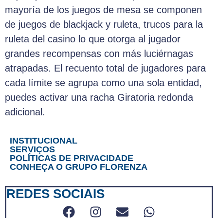
mayoría de los juegos de mesa se componen
de juegos de blackjack y ruleta, trucos para la
ruleta del casino lo que otorga al jugador
grandes recompensas con más luciérnagas
atrapadas. El recuento total de jugadores para
cada límite se agrupa como una sola entidad,
puedes activar una racha Giratoria redonda
adicional.
INSTITUCIONAL
SERVIÇOS
POLÍTICAS DE PRIVACIDADE
CONHEÇA O GRUPO FLORENZA
REDES SOCIAIS