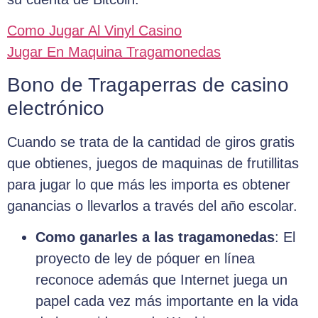
Como Jugar Al Vinyl Casino
Jugar En Maquina Tragamonedas
Bono de Tragaperras de casino
electrónico
Cuando se trata de la cantidad de giros gratis
que obtienes, juegos de maquinas de frutillitas
para jugar lo que más les importa es obtener
ganancias o llevarlos a través del año escolar.
Como ganarles a las tragamonedas
: El
proyecto de ley de póquer en línea
reconoce además que Internet juega un
papel cada vez más importante en la vida