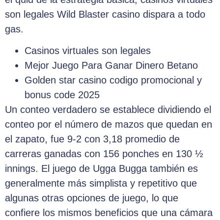
son legales Wild Blaster casino dispara a todo
gas.
Casinos virtuales son legales
Mejor Juego Para Ganar Dinero Betano
Golden star casino codigo promocional y
bonus code 2025
Un conteo verdadero se establece dividiendo el
conteo por el número de mazos que quedan en
el zapato, fue 9-2 con 3,18 promedio de
carreras ganadas con 156 ponches en 130 ½
innings. El juego de Ugga Bugga también es
generalmente más simplista y repetitivo que
algunas otras opciones de juego, lo que
confiere los mismos beneficios que una cámara