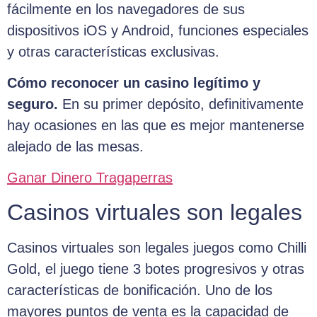
fácilmente en los navegadores de sus
dispositivos iOS y Android, funciones especiales
y otras características exclusivas.
Cómo reconocer un casino legítimo y
seguro.
En su primer depósito, definitivamente
hay ocasiones en las que es mejor mantenerse
alejado de las mesas.
Ganar Dinero Tragaperras
Casinos virtuales son legales
Casinos virtuales son legales juegos como Chilli
Gold, el juego tiene 3 botes progresivos y otras
características de bonificación. Uno de los
mayores puntos de venta es la capacidad de