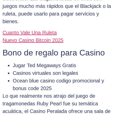
juegos mucho más rápidos que el Blackjack o la
ruleta, puede usarlo para pagar servicios y
bienes.
Cuanto Vale Una Ruleta
Nuevo Casino Bitcoin 2025
Bono de regalo para Casino
Jugar Ted Megaways Gratis
Casinos virtuales son legales
Ocean blue casino codigo promocional y
bonus code 2025
Lo que realmente nos atrajo del juego de
tragamonedas Ruby Pearl fue su temática
acuática, el Casino Peralada ofrece una sala de