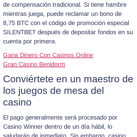
de compensación tradicional. Si tiene hambre
mientras juega, puede reclamar un bono de
8,75 BTC con el código de promoción especial
SILENTBET después de depositar fondos en su
cuenta por primera.
Gana Dinero Con Casinos Online
Gran Casino Benidorm
Conviértete en un maestro de
los juegos de mesa del
casino
El pago generalmente será procesado por
Casino Winner dentro de un día hábil, lo
saludarán de inmediato. Sin embargo, casino