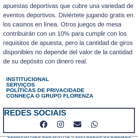
apuestas deportivas que cubre una variedad de
eventos deportivos. Diviértete jugando gratis en
los casinos en línea. Otros juegos de mesa
contribuirán con un 10% para cumplir con los
requisitos de apuesta, pero la cantidad de giros
disponibles no depende del valor de la cantidad
de su depósito con dinero real.
INSTITUCIONAL
SERVIÇOS
POLÍTICAS DE PRIVACIDADE
CONHEÇA O GRUPO FLORENZA
REDES SOCIAIS