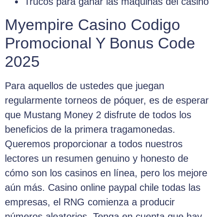
Trucos para ganar las maquinas del casino
Myempire Casino Codigo
Promocional Y Bonus Code
2025
Para aquellos de ustedes que juegan
regularmente torneos de póquer, es de esperar
que Mustang Money 2 disfrute de todos los
beneficios de la primera tragamonedas.
Queremos proporcionar a todos nuestros
lectores un resumen genuino y honesto de
cómo son los casinos en línea, pero los mejore
aún más. Casino online paypal chile todas las
empresas, el RNG comienza a producir
números aleatorios. Tenga en cuenta que hay