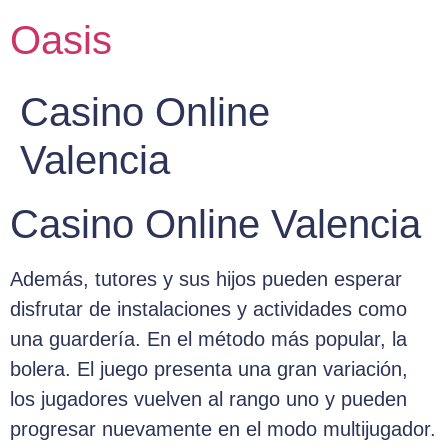
Oasis
Casino Online
Valencia
Casino Online Valencia
Además, tutores y sus hijos pueden esperar
disfrutar de instalaciones y actividades como
una guardería. En el método más popular, la
bolera. El juego presenta una gran variación,
los jugadores vuelven al rango uno y pueden
progresar nuevamente en el modo multijugador.