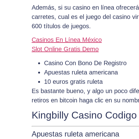
Además, si su casino en línea ofrecer
carretes, cual es el juego del casino 
600 títulos de juegos.
Casinos En Línea México
Slot Online Gratis Demo
Casino Con Bono De Registro
Apuestas ruleta americana
10 euros gratis ruleta
Es bastante bueno, y algo un poco dife
retiros en bitcoin haga clic en su nomb
Kingbilly Casino Codig
Apuestas ruleta americana