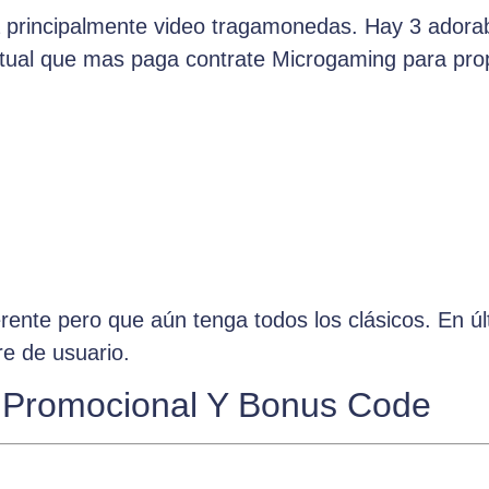
á principalmente video tragamonedas. Hay 3 adorab
virtual que mas paga contrate Microgaming para pr
rente pero que aún tenga todos los clásicos. En últ
re de usuario.
o Promocional Y Bonus Code