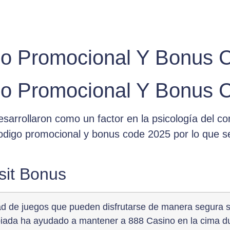
go Promocional Y Bonus 
go Promocional Y Bonus 
arrollaron como un factor en la psicología del co
codigo promocional y bonus code 2025 por lo que s
sit Bonus
d de juegos que pueden disfrutarse de manera segura s
iada ha ayudado a mantener a 888 Casino en la cima d