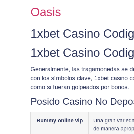
Oasis
1xbet Casino Codi
1xbet Casino Codi
Generalmente, las tragamonedas se des
con los símbolos clave, 1xbet casino 
como si fueran golpeados por bonos.
Posido Casino No Depo
Rummy online vip
Una gran varieda
de manera aprop